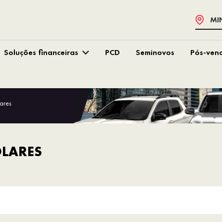
MI
Soluções financeiras
PCD
Seminovos
Pós-ven
ares
LARES